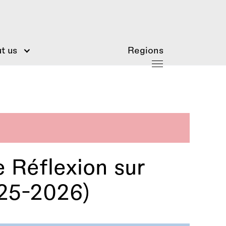
t us
Regions
 Réflexion sur
025-2026)