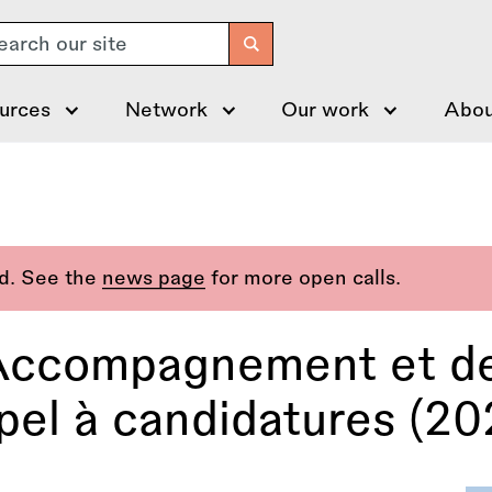
arch
urces
Network
Our work
Abou
ed. See the
news page
for more open calls.
Accompagnement et de
Appel à candidatures (2