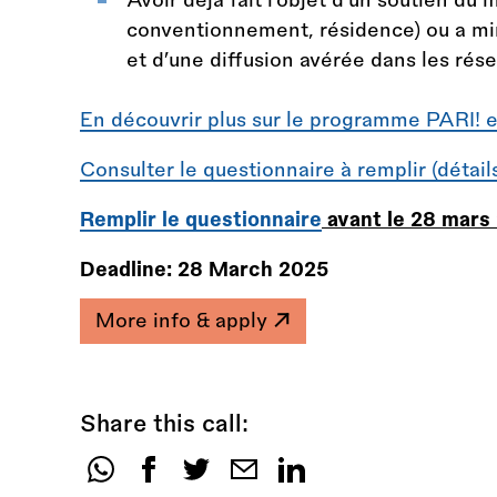
conventionnement, résidence) ou a mini
et d’une diffusion avérée dans les rés
En découvrir plus sur le programme PARI! et 
Consulter le questionnaire à remplir (détail
Remplir le questionnaire
a
vant le 28 mars
Deadline:
28 March 2025
More info & apply
Share this call:
Share