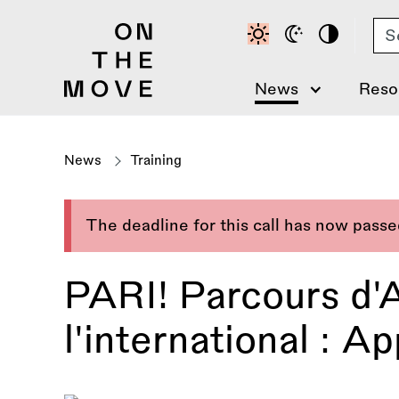
Skip
Se
to
main
content
News
Reso
News
Training
The deadline for this call has now pass
PARI! Parcours d'
l'international : 