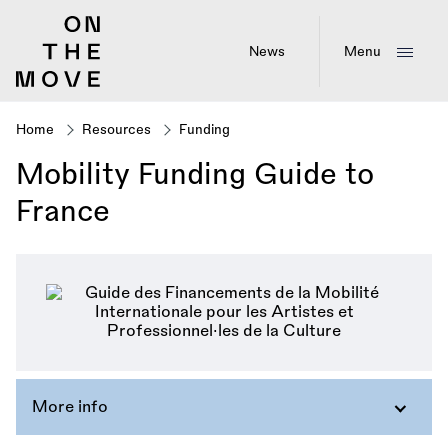
Skip
to
main
News
Menu
content
Home
Resources
Funding
Breadcrumb
Mobility Funding Guide to
France
More info