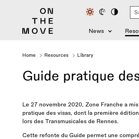
Skip
Se
to
main
content
News
Reso
Home
Resources
Library
Breadcrumb
Guide pratique des
Le 27 novembre 2020, Zone Franche a mis 
pratique des visas, dont la première éditi
lors des Transmusicales de Rennes.
Cette refonte du Guide permet une compréh