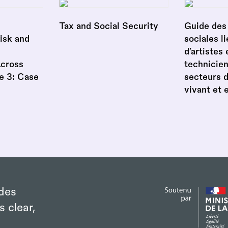
Tax and Social Security
Guide des 
isk and
sociales li
d’artistes 
Across
technicien
e 3: Case
secteurs 
vivant et 
des
s clear,