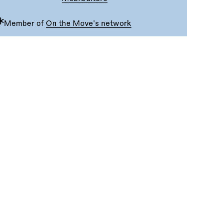
∗
Member of
On the Move's network