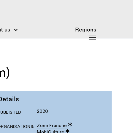
t us
Regions
n)
Details
2020
PUBLISHED:
Zone Franche
ORGANISATIONS:
MobiCulture