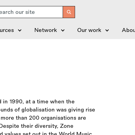
arch
urces
Network
Our work
Abou
 in 1990, at a time when the
ounds of globalisation was giving rise
 more than 200 organisations are
 Despite their diversity, Zone
d values set out in the World Music