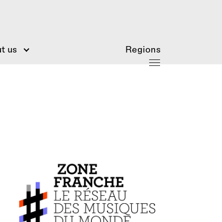
t us
Regions