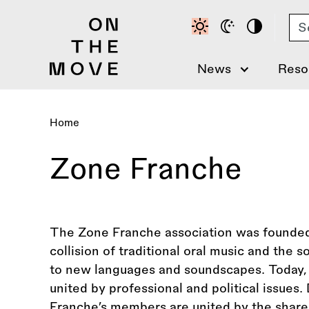
Skip
Se
to
main
content
News
Reso
Home
Breadcrumb
Zone Franche
The Zone Franche association was founded
collision of traditional oral music and the s
to new languages and soundscapes. Today,
united by professional and political issues.
Franche’s members are united by the share