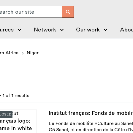
arch
urces
Network
Our work
Abou
n Africa
Niger
- 1 of 1 results
Institut français: Fonds de mobili
LOSED
Le Fonds de mobilité «Culture au Sahel» 
G5 Sahel, et en direction de la Côte d’