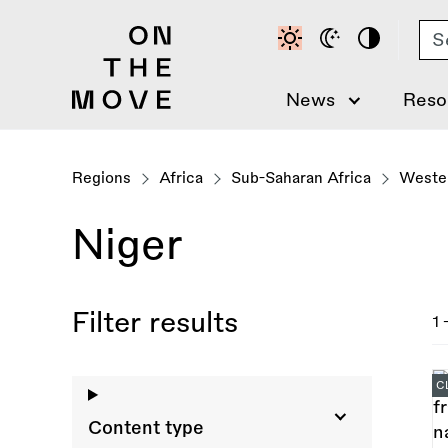
Skip
Se
to
main
content
News
Reso
Regions
Africa
Sub-Saharan Africa
Wester
Niger
Filter results
1 
C
Content type