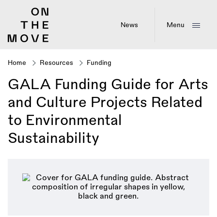
Skip
to
main
News
Menu
content
Home
Resources
Funding
Breadcrumb
GALA Funding Guide for Arts
and Culture Projects Related
to Environmental
Sustainability