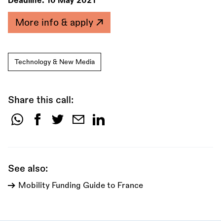
Deadline:
10 May 2021
More info & apply
Technology & New Media
Share this call:
Share
this
call:
See also:
Mobility Funding Guide to France