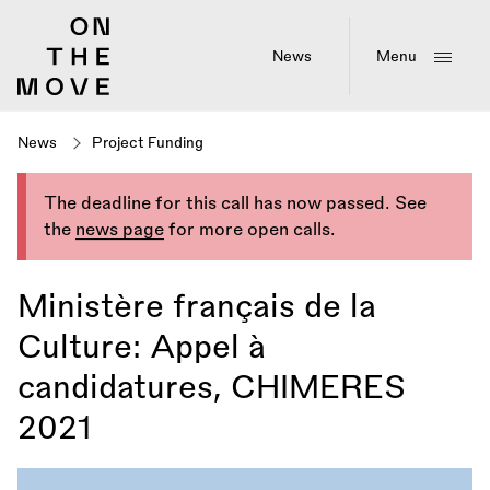
Skip
to
main
News
Menu
content
News
Project Funding
The deadline for this call has now passed. See
the
news page
for more open calls.
Ministère français de la
Culture: Appel à
candidatures, CHIMERES
2021