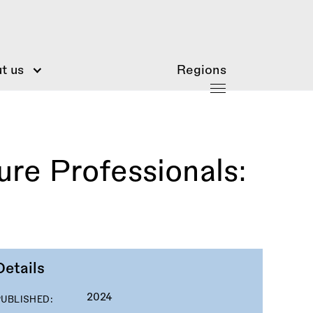
t us
Regions
ure Professionals:
Details
2024
PUBLISHED: