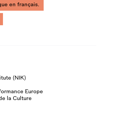
que en français.
itute (NIK)
rformance Europe
de la Culture