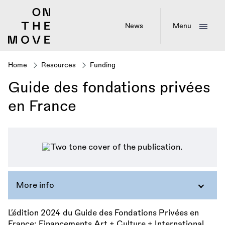
Skip
to
main
News
Menu
content
Home
Resources
Funding
Breadcrumb
Guide des fondations privées
en France
More info
L’édition 2024 du Guide des Fondations Privées en
France: Financements Art + Culture + International